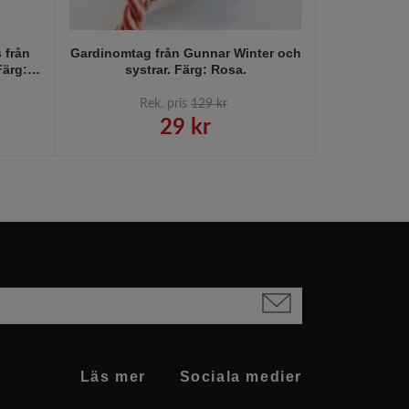
 från
Gardinomtag från Gunnar Winter och
Gardinomtag
Färg:
systrar. Färg: Rosa.
systra
Rek. pris
129 kr
R
29 kr
Läs mer
Sociala medier