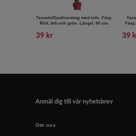
Tassels/Gardinomtag med tofs. Färg:
Tass
Röd, blå och grön. Längd: 60 cm.
Färg
39 kr
39 k
Anmäl dig till vår nyhetsbrev
Om oss