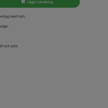
Lägg i varukorg
omtag med tofs.
beige.
l och jute.