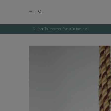
Nu har Tokmormor flyttat in hos oss!