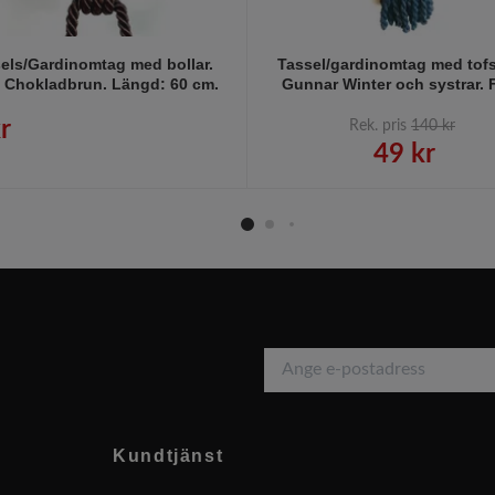
els/Gardinomtag med bollar.
Tassel/gardinomtag med tofs
: Chokladbrun. Längd: 60 cm.
Gunnar Winter och systrar. 
Mörkblå.
r
Rek. pris
140 kr
49 kr
Kundtjänst