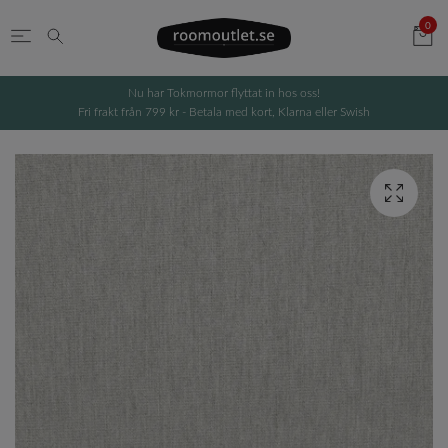
0
Nu har Tokmormor flyttat in hos oss!
Fri frakt från 799 kr - Betala med kort, Klarna eller Swish