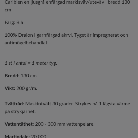
Caribien en ljusgrå enfärgad markisväv/uteväv i bredd 130
cm
Färg: Blå
100% Dralon i garnfärgad akryl. Tyget är impregnerat och
antimögelbehandlat.
1 st i antal = 1 meter tyg.
Bredd:
130 cm.
Vikt:
200 gr/m.
Tvättråd:
Maskintvätt 30 grader. Strykes på 1 lägsta värme
på strykjärnet.
Vattentäthet
: 200 - 300 mm vattenpelare.
Martindale:
20 000.