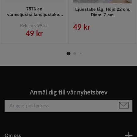
7576 en
Ljusstake låg. Höjd 22 cm.
värmeljushållare/ljustake i
Diam. 7 cm.
vitlackerat trä från
Svanefors, mått 12 x 8 cm.
Rek. pris
99 kr
49 kr
49 kr
Anmäl dig till vår nyhetsbrev
Om oss