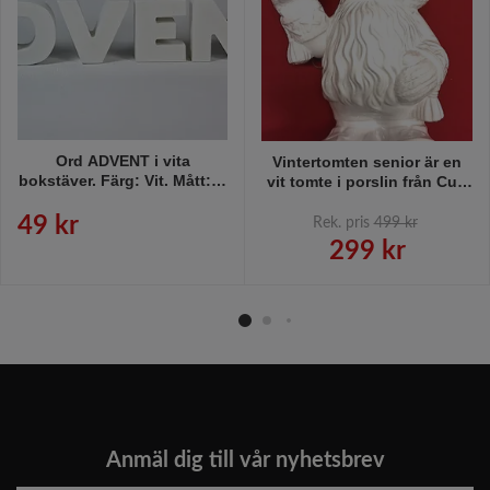
Ord ADVENT i vita
Vintertomten senior är en
bokstäver. Färg: Vit. Mått: H
vit tomte i porslin från Cult
7 cm, B fr. 5,5 - 8 cm.
design, höjd ca 37 cm.
49 kr
Rek. pris
499 kr
299 kr
Anmäl dig till vår nyhetsbrev