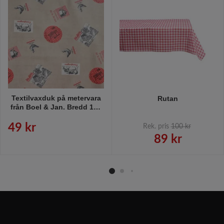
Textilvaxduk på metervara
Rutan
från Boel & Jan. Bredd 160
cm.
49 kr
Rek. pris
100 kr
89 kr