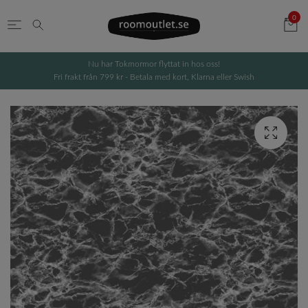
0
Nu har Tokmormor flyttat in hos oss!
Fri frakt från 799 kr - Betala med kort, Klarna eller Swish