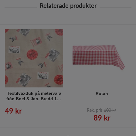
Textilvaxduk på metervara
Rutan
från Boel & Jan. Bredd 160
cm.
49 kr
Rek. pris
100 kr
89 kr