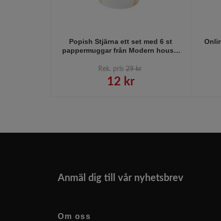
Popish Stjärna ett set med 6 st
Onlin
pappermuggar från Modern house.
Färg: Vit med en guldfärgad ananas.
Rek. pris
29 kr
12 kr
Anmäl dig till vår nyhetsbrev
Om oss