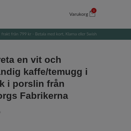
0
Varukorg
i frakt från 799 kr - Betala med kort, Klarna eller Swish
eta en vit och
andig kaffe/temugg i
 i porslin från
rgs Fabrikerna
r