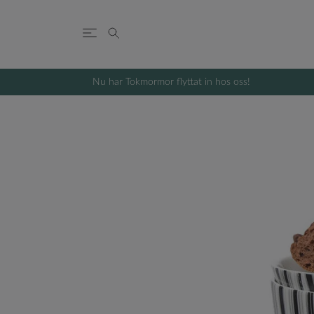
Nu har Tokmormor flyttat in hos oss!