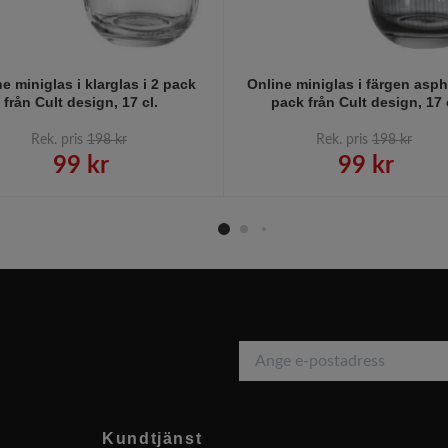
e miniglas i klarglas i 2 pack
Online miniglas i färgen aspha
från Cult design, 17 cl.
pack från Cult design, 17 
Rek. pris
198 kr
Rek. pris
198 kr
99 kr
99 kr
Kundtjänst