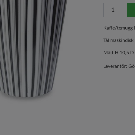
Kaffe/temugg i
Tål maskindisk
Mått H 10,5 D 
Leverantör:
Gö