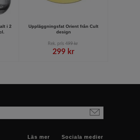
lt i 2
Uppläggningsfat Orient från Cult
P
cl.
design
Rek. pris
499 kr
R
299 kr
Läs mer
Sociala medier