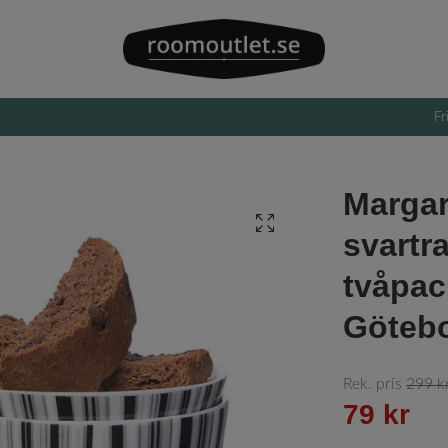
Fr
Margar
svartr
tvåpack
Götebo
Rek. pris
299 k
79 kr