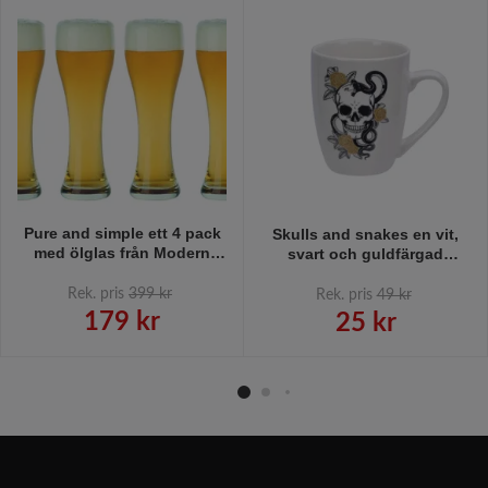
Pure and simple ett 4 pack
Skulls and snakes en vit,
med ölglas från Modern
svart och guldfärgad
house, 545 ml.
kaffe/te/chokladmugg från
d'aventure, 350 ml.
Rek. pris
399 kr
Rek. pris
49 kr
179 kr
25 kr