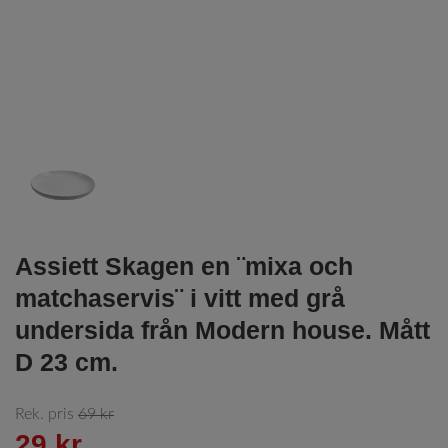
Assiett Skagen en ¨mixa och
matchaservis¨ i vitt med grå
undersida från Modern house. Mått
D 23 cm.
Rek. pris
69 kr
29 kr