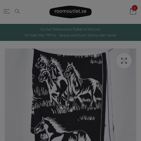
0
Nu har Tokmormor flyttat in hos oss!
Fri frakt från 799 kr - Betala med kort, Klarna eller Swish