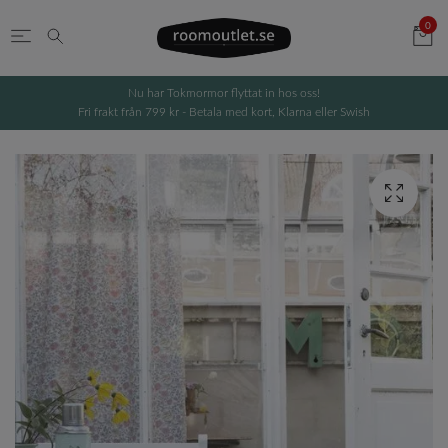
0
Nu har Tokmormor flyttat in hos oss!
Fri frakt från 799 kr - Betala med kort, Klarna eller Swish