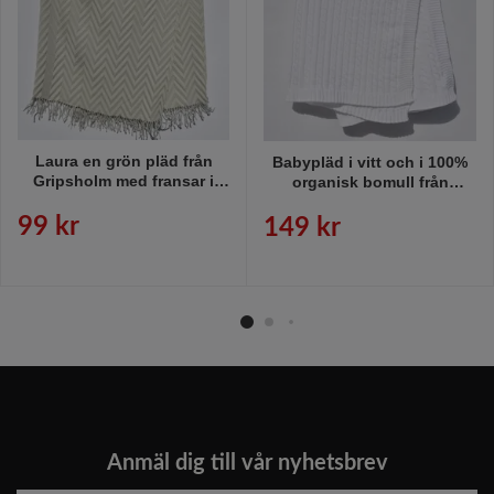
Laura en grön pläd från
Babypläd i vitt och i 100%
Gripsholm med fransar i
organisk bomull från
mått 130 x 150 cm.
Gripsholm, mått 100 x 130
cm.
99 kr
149 kr
Anmäl dig till vår nyhetsbrev