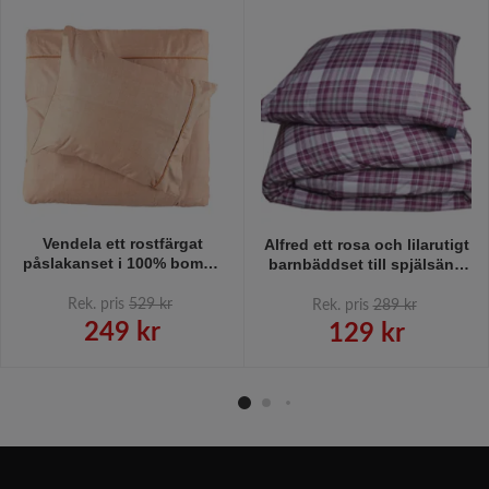
Vendela ett rostfärgat
Alfred ett rosa och lilarutigt
påslakanset i 100% bomull
barnbäddset till spjälsäng
och två delar från
från Gripsholm i 100%
Gripsholm. Mått 150 x 210
bomull.
Rek. pris
529 kr
Rek. pris
289 kr
cm. Örngott 50 x 60 cm.
249 kr
129 kr