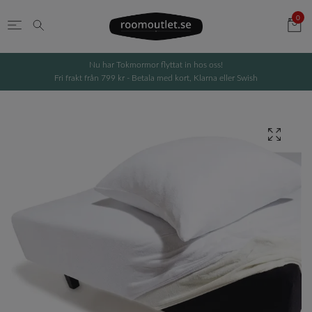
0
Nu har Tokmormor flyttat in hos oss!
Fri frakt från 799 kr - Betala med kort, Klarna eller Swish