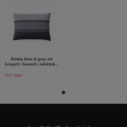
Embla blue & grey ett
örngott i bomull i mörkblått,
grått och vitt i mått 50 x 60
cm , från Indusia design
Slut i lager