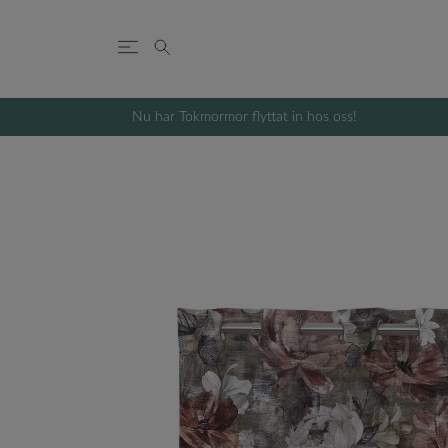
Nu har Tokmormor flyttat in hos oss!