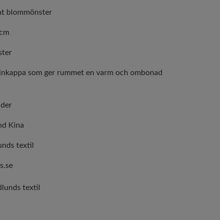
gat blommönster
 cm
ster
dinkappa som ger rummet en varm och ombonad
ader
nd Kina
nds textil
s.se
lunds textil