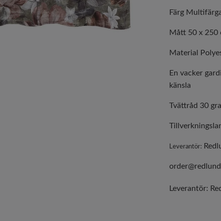
Färg Multifär
Mått 50 x 250
Material Polye
En vacker gar
känsla
Tvättråd 30 gr
Tillverkningsla
Redlu
Leverantör:
order@redlund
Leverantör:
Red