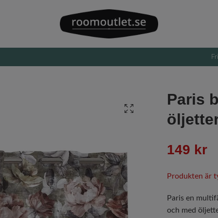
Fr
Paris 
öljette
149 kr
Produkten är tyv
Paris en multi
och med öljett