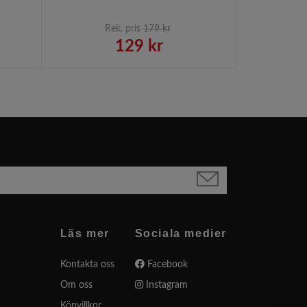
Rek. pris
179 kr
R
129 kr
Läs mer
Sociala medier
Kontakta oss
Facebook
Om oss
Instagram
Köpvillkor