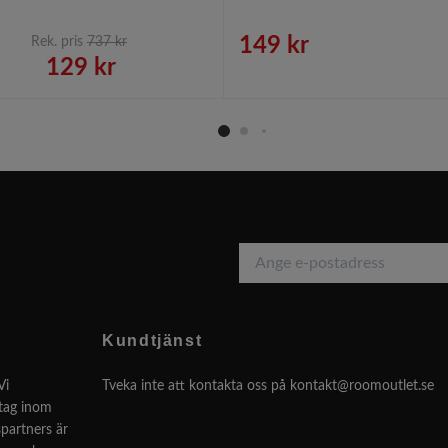
149 kr
Rek. pris
737 kr
129 kr
Kundtjänst
Vi
Tveka inte att kontakta oss på
kontakt@roomoutlet.se
etag inom
partners är