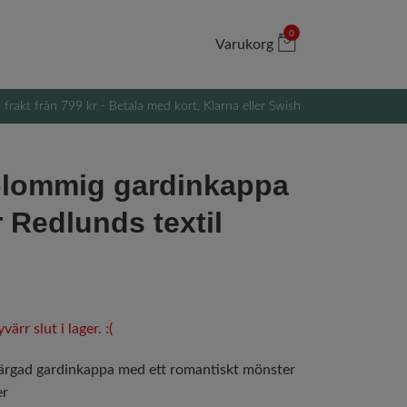
0
Varukorg
i frakt från 799 kr - Betala med kort, Klarna eller Swish
blommig gardinkappa
r Redlunds textil
ärr slut i lager. :(
färgad gardinkappa med ett romantiskt mönster
er