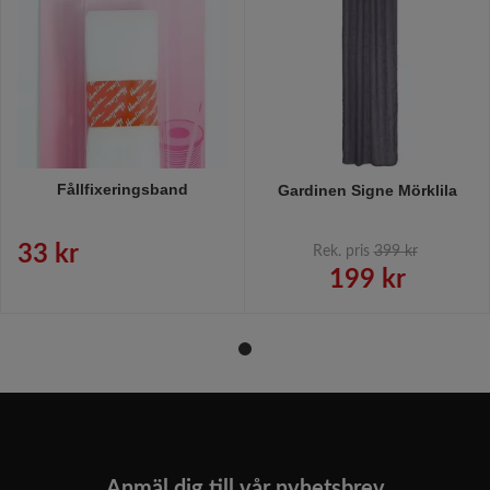
Fållfixeringsband
Gardinen Signe Mörklila
33 kr
Rek. pris
399 kr
199 kr
Anmäl dig till vår nyhetsbrev