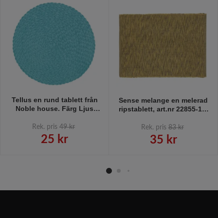
Tellus en rund tablett från
Sense melange en melerad
Noble house. Färg Ljus
ripstablett, art.nr 22855-15.
aqua.
Färg: Gul och svartmelerad.
Rek. pris
49 kr
Rek. pris
83 kr
25 kr
35 kr