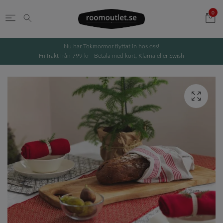
0
Nu har Tokmormor flyttat in hos oss!
Fri frakt från 799 kr - Betala med kort, Klarna eller Swish