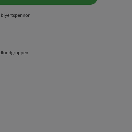
blyertspennor.
dlundgruppen