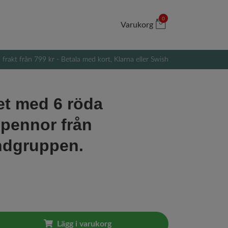
0
Varukorg
i frakt från 799 kr - Betala med kort, Klarna eller Swish
t med 6 röda
spennor från
ndgruppen.
Lägg i varukorg