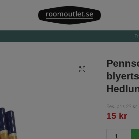
Fr
Pennse
blyert
Hedlu
Rek. pris
29 kr
15 kr