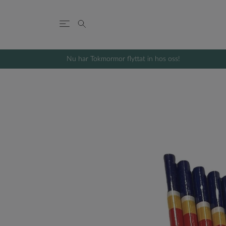
Nu har Tokmormor flyttat in hos oss!