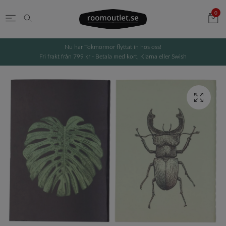
0
Nu har Tokmormor flyttat in hos oss!
Fri frakt från 799 kr - Betala med kort, Klarna eller Swish