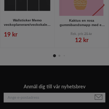
Wallsticker Memo
Kaktus en rosa
veckoplanerare/veckokalender
gummibandsmapp med en
i svart med krita från
grön kaktus i A4 storlek
Modern house, mått 1 x 95
från Hedlundgruppen, FSC
19 kr
Rek. pris
25 kr
x 77 cm.
godkänd.
12 kr
Anmäl dig till vår nyhetsbrev