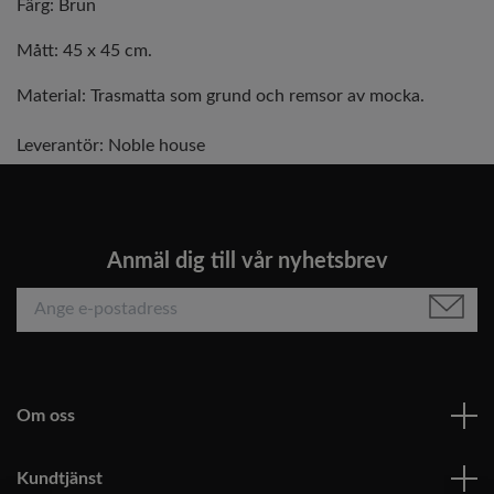
Färg: Brun
Mått: 45 x 45 cm.
Material: Trasmatta som grund och remsor av mocka.
Leverantör:
Noble house
Anmäl dig till vår nyhetsbrev
Om oss
Kundtjänst