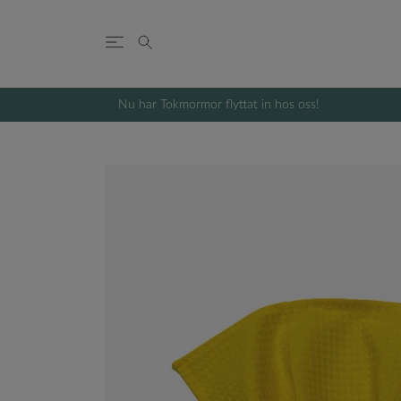
Nu har Tokmormor flyttat in hos oss!