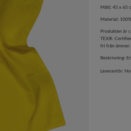
Mått: 45 x 65 
Material: 100
Produkten är 
TEX®. Certifie
fri från ämnen 
Beskrivning: En
Leverantör:
No