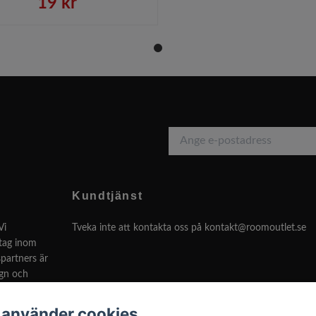
19 kr
Kundtjänst
Vi
Tveka inte att kontakta oss på
kontakt@roomoutlet.se
etag inom
partners är
ign och
 använder cookies