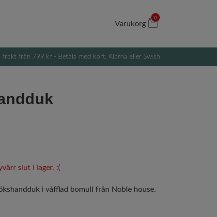
0
Varukorg
i frakt från 799 kr - Betala med kort, Klarna eller Swish
andduk
ärr slut i lager. :(
kökshandduk i våfflad bomull från Noble house.