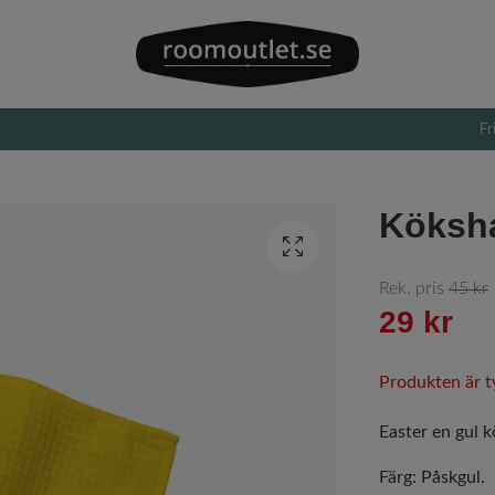
Fr
Köksh
Rek. pris
45 kr
29 kr
Produkten är tyv
Easter en gul 
Färg: Påskgul.