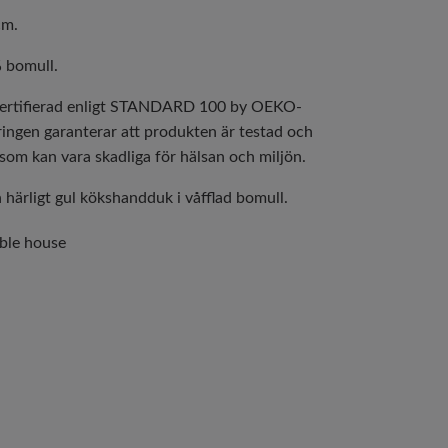
cm.
% bomull.
certifierad enligt STANDARD 100 by OEKO-
ringen garanterar att produkten är testad och
som kan vara skadliga för hälsan och miljön.
 härligt gul kökshandduk i våfflad bomull.
ble house