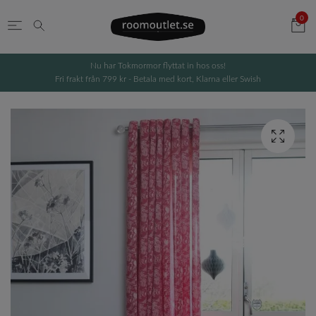
0
Nu har Tokmormor flyttat in hos oss!
Fri frakt från 799 kr - Betala med kort, Klarna eller Swish