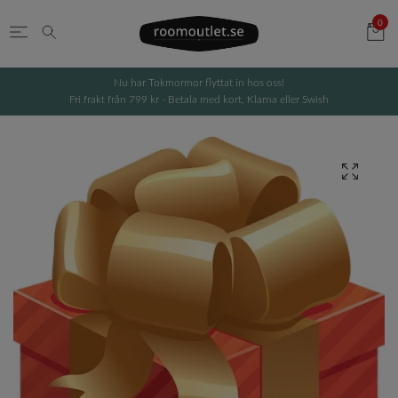
0
Nu har Tokmormor flyttat in hos oss!
Fri frakt från 799 kr - Betala med kort, Klarna eller Swish