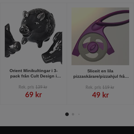
Orient Minikultingar i 3-
Sliceit en lila
pack från Cult Design i
pizzaskärare/pizzahjul från
färgen Asphalt.
Hackit, längd 23 cm.
Rek. pris
139 kr
Rek. pris
119 kr
69 kr
49 kr