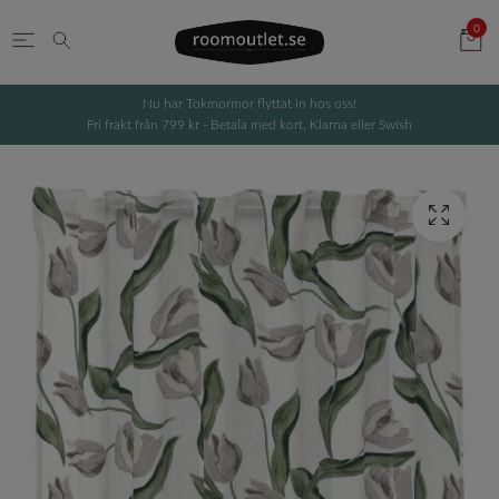
0
Nu har Tokmormor flyttat in hos oss!
Fri frakt från 799 kr - Betala med kort, Klarna eller Swish