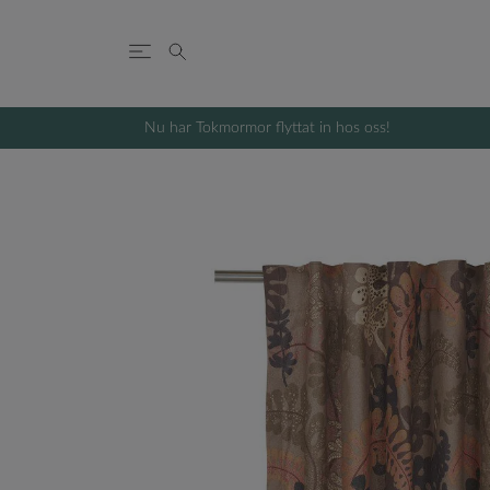
Nu har Tokmormor flyttat in hos oss!