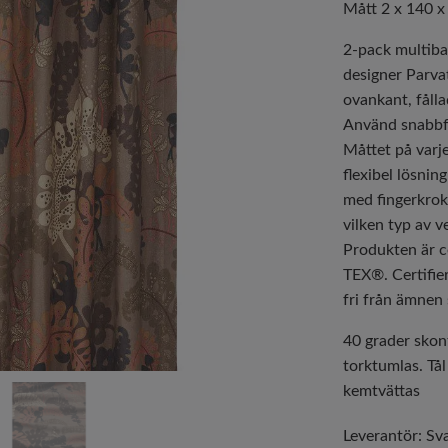
Mått 2 x 140 
2-pack multiba
designer Parva
ovankant, fåll
Använd snabbfå
Måttet på varj
flexibel lösni
med fingerkroka
vilken typ av ve
Produkten är 
TEX®. Certifie
fri från ämnen 
40 grader skont
torktumlas. Tå
kemtvättas
Leverantör:
Sv