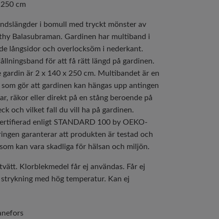
x 250 cm
ndslängder i bomull med tryckt mönster av
thy Balasubraman. Gardinen har multiband i
ade långsidor och overlocksöm i nederkant.
llningsband för att få rätt längd på gardinen.
e gardin är 2 x 140 x 250 cm. Multibandet är en
ng som gör att gardinen kan hängas upp antingen
r, räkor eller direkt på en stång beroende på
ck och vilket fall du vill ha på gardinen.
certifierad enligt STANDARD 100 by OEKO-
ringen garanterar att produkten är testad och
som kan vara skadliga för hälsan och miljön.
vätt. Klorblekmedel får ej användas. Får ej
l strykning med hög temperatur. Kan ej
anefors