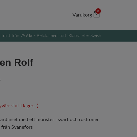
0
Varukorg
i frakt från 799 kr - Betala med kort, Klarna eller Swish
en Rolf
r
ärr slut i lager. :(
gardinset med ett mönster i svart och rosttoner
 från Svanefors