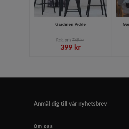
Gardinen Vidde
Gar
Rek. pris
749 kr
399 kr
Anmäl dig till vår nyhetsbrev
Om oss