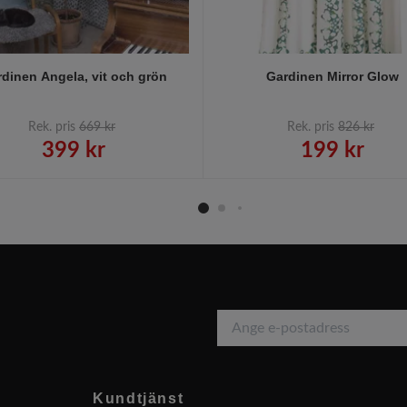
dinen Angela, vit och grön
Gardinen Mirror Glow
Rek. pris
669 kr
Rek. pris
826 kr
399 kr
199 kr
Kundtjänst