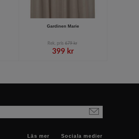
Gardinen Marie
Rek. pris
679 kr
R
399 kr
Läs mer
Sociala medier