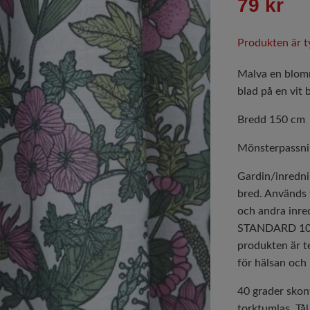
79 kr
Produkten är tyv
Malva en blom
blad på en vit 
Bredd 150 cm
Mönsterpassni
Gardin/inredni
bred. Används 
och andra inre
STANDARD 100 
produkten är t
för hälsan och 
40 grader skont
torktumlas. Tå