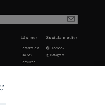
Läs mer
Sociala medier
Kontakta oss
Facebook
Om oss
Instagram
Köpvillkor
Varumärken
Presentkort
Sängkappor
lla
gt