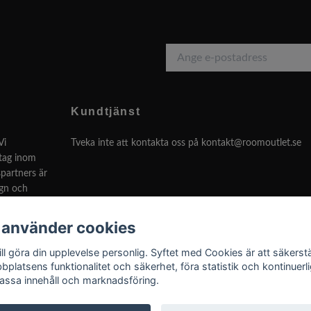
Kundtjänst
Vi
Tveka inte att kontakta oss på
kontakt@roomoutlet.se
etag inom
partners är
ign och
 använder cookies
Svenska
ill göra din upplevelse personlig. Syftet med Cookies är att säkerstä
bplatsens funktionalitet och säkerhet, föra statistik och kontinuerli
assa innehåll och marknadsföring.