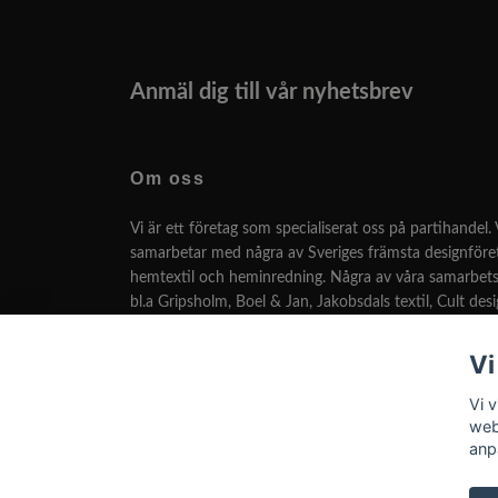
Anmäl dig till vår nyhetsbrev
Om oss
Vi är ett företag som specialiserat oss på partihandel. 
samarbetar med några av Sveriges främsta designför
hemtextil och heminredning. Några av våra samarbets
bl.a Gripsholm, Boel & Jan, Jakobsdals textil, Cult des
många fler.
Vi
Vi har som målsättning att kunna leverera den bästa 
designen till lägsta pris.
Vi v
web
anp