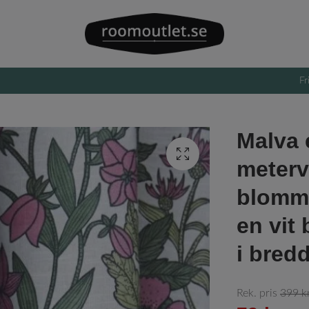
Fr
Malva 
meterv
blommo
en vit
i bred
Rek. pris
399 k