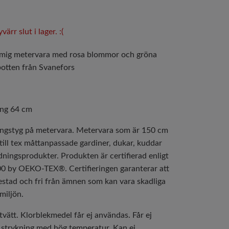
ärr slut i lager. :(
mig metervara med rosa blommor och gröna
botten från Svanefors
ng 64 cm
ngstyg på metervara. Metervara som är 150 cm
till tex måttanpassade gardiner, dukar, kuddar
dningsprodukter. Produkten är certifierad enligt
by OEKO-TEX®. Certifieringen garanterar att
estad och fri från ämnen som kan vara skadliga
miljön.
vätt. Klorblekmedel får ej användas. Får ej
l strykning med hög temperatur. Kan ej