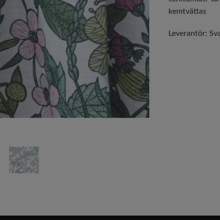
kemtvättas
Leverantör:
Sv