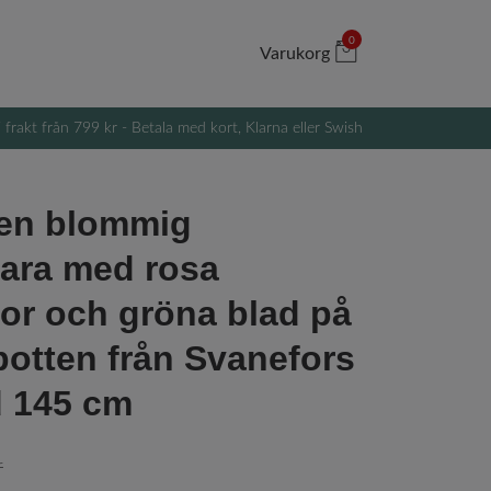
0
Varukorg
i frakt från 799 kr - Betala med kort, Klarna eller Swish
en blommig
ara med rosa
r och gröna blad på
 botten från Svanefors
d 145 cm
r