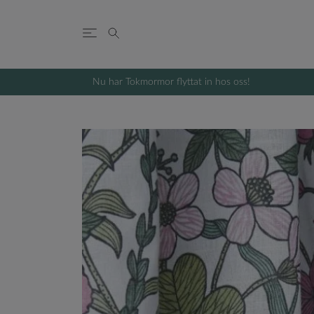
Nu har Tokmormor flyttat in hos oss!