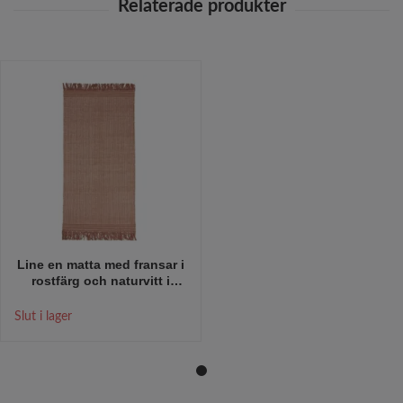
Line en matta med fransar i
rostfärg och naturvitt i
100% bomull från Boel &
Jan i mått 160 x 230 cm.
Slut i lager