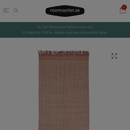
0
Nu har Tokmormor flyttat in hos oss!
Fri frakt från 799 kr - Betala med kort, Klarna eller Swish