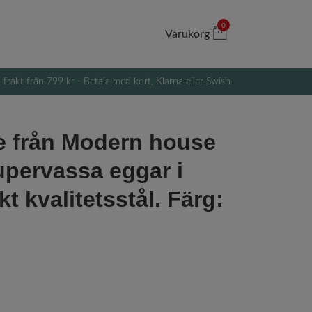
0
Varukorg
i frakt från 799 kr - Betala med kort, Klarna eller Swish
e från Modern house
pervassa eggar i
t kvalitetsstål. Färg: