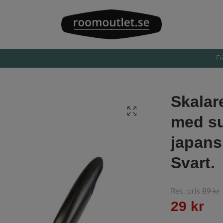
Fr
Skalar
med su
japansk
Svart.
Rek. pris
89 kr
29 kr