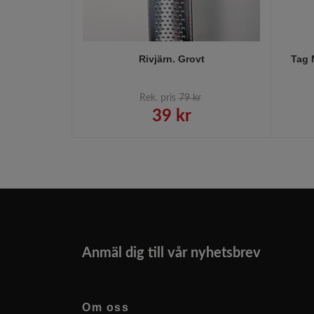
Rivjärn. Grovt
Tag 
Rek. pris
79 kr
39 kr
Anmäl dig till vår nyhetsbrev
Om oss