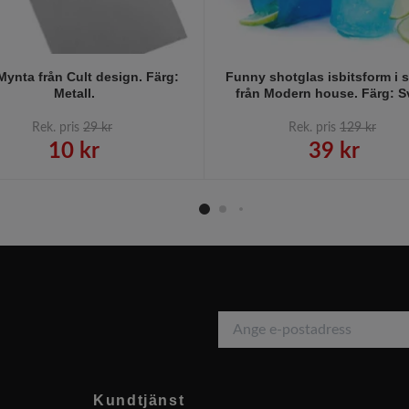
Mynta från Cult design. Färg:
Funny shotglas isbitsform i s
Metall.
från Modern house. Färg: Sv
Rek. pris
29 kr
Rek. pris
129 kr
10 kr
39 kr
Kundtjänst