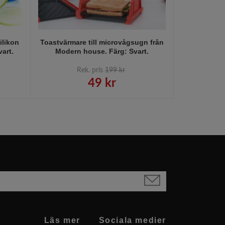
ilikon
Toastvärmare till microvågsugn från
Bakform till 
art.
Modern house. Färg: Svart.
från Mode
Rek. pris
199 kr
R
49 kr
Läs mer
Sociala medier