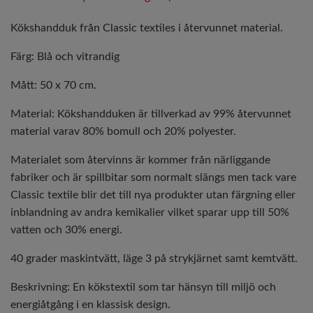
Kökshandduk från Classic textiles i återvunnet material.
Färg: Blå och vitrandig
Mått: 50 x 70 cm.
Material: Kökshandduken är tillverkad av 99% återvunnet
material varav 80% bomull och 20% polyester.
Materialet som återvinns är kommer från närliggande
fabriker och är spillbitar som normalt slängs men tack vare
Classic textile blir det till nya produkter utan färgning eller
inblandning av andra kemikalier vilket sparar upp till 50%
vatten och 30% energi.
40 grader maskintvätt, läge 3 på strykjärnet samt kemtvätt.
Beskrivning: En kökstextil som tar hänsyn till miljö och
energiåtgång i en klassisk design.