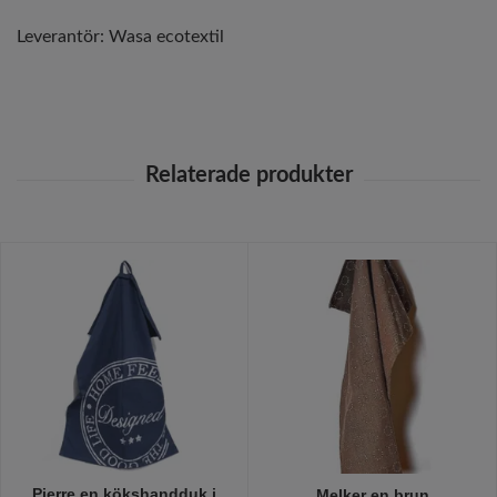
Leverantör:
Wasa ecotextil
Pierre en kökshandduk i
Melker en brun