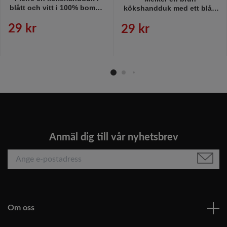
blått och vitt i 100% bomull
kökshandduk med ett blått
från Gripsholm, mått 50 x70
mönster i 100% bomull, mått
cm.
50 x 70 cm.
29 kr
29 kr
Anmäl dig till vår nyhetsbrev
Om oss