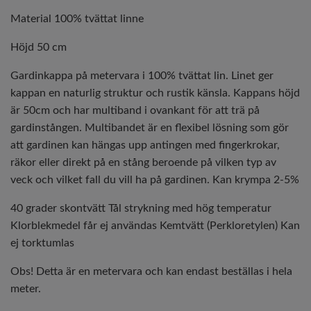
Material 100% tvättat linne
Höjd 50 cm
Gardinkappa på metervara i 100% tvättat lin. Linet ger
kappan en naturlig struktur och rustik känsla. Kappans höjd
är 50cm och har multiband i ovankant för att trä på
gardinstången. Multibandet är en flexibel lösning som gör
att gardinen kan hängas upp antingen med fingerkrokar,
räkor eller direkt på en stång beroende på vilken typ av
veck och vilket fall du vill ha på gardinen. Kan krympa 2-5%
40 grader skontvätt Tål strykning med hög temperatur
Klorblekmedel får ej användas Kemtvätt (Perkloretylen) Kan
ej torktumlas
Obs! Detta är en metervara och kan endast beställas i hela
meter.