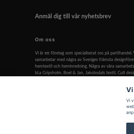
Anmäl dig till vår nyhetsbrev
Om oss
Vi är ett företag som specialiserat oss på partihandel. 
samarbetar med några av Sveriges främsta designför
hemtextil och heminredning. Några av våra samarbets
bl.a Gripsholm, Boel & Jan, Jakobsdals textil, Cult des
många fler.
Vi
Vi har som målsättning att kunna leverera den bästa 
designen till lägsta pris.
Vi v
web
anp
© 2026 Roomoutlet.se