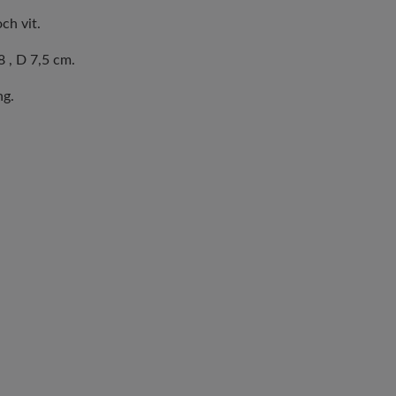
och vit.
8 , D 7,5 cm.
ng.