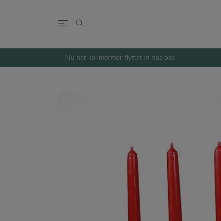
Nu har Tokmormor flyttat in hos oss!