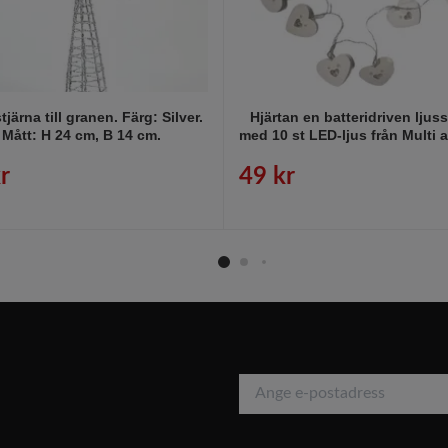
järna till granen. Färg: Silver.
Hjärtan en batteridriven ljus
Mått: H 24 cm, B 14 cm.
med 10 st LED-ljus från Multi 
i vitt.
r
49 kr