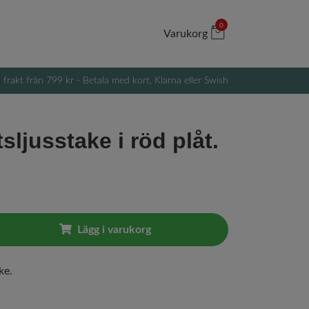
0
Varukorg
i frakt från 799 kr - Betala med kort, Klarna eller Swish
sljusstake i röd plåt.
Lägg i varukorg
ke.