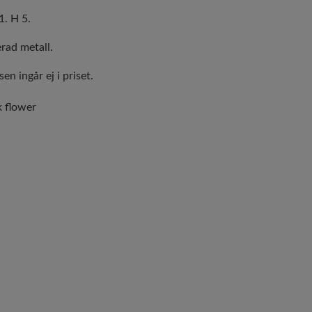
1. H 5.
rad metall.
en ingår ej i priset.
k flower