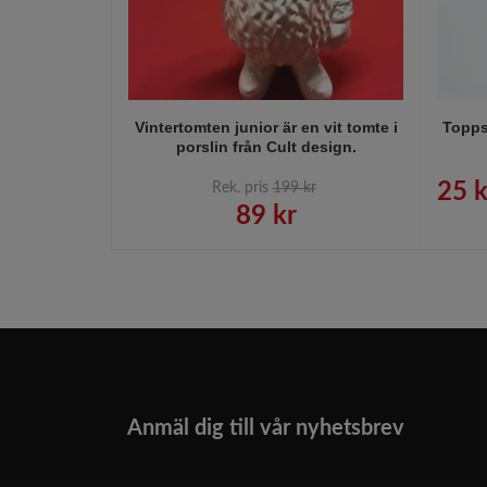
Vintertomten junior är en vit tomte i
Toppst
porslin från Cult design.
25 k
Rek. pris
199 kr
89 kr
Anmäl dig till vår nyhetsbrev