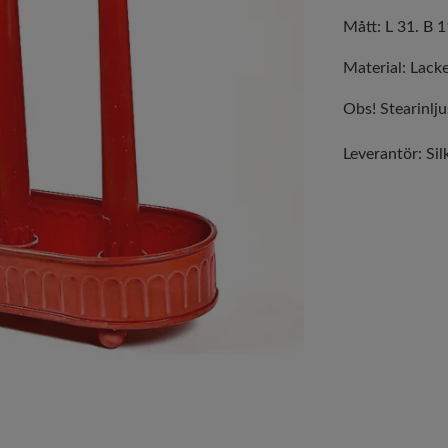
Mått: L 31. B 1
Material: Lacke
Obs! Stearinljus
Leverantör:
Sil