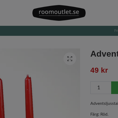
Fr
Advent
49 kr
Adventsljussta
Färg: Röd.