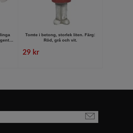
slinga
Tomte i betong, storlek liten. Färg:
Tag Snöstj
agentur
Röd, grå och vit.
29 kr
R