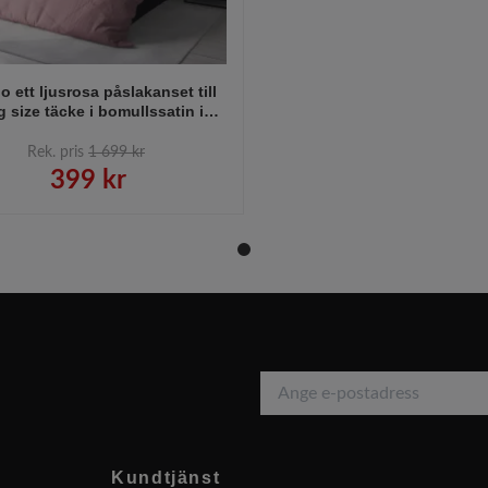
o ett ljusrosa påslakanset till
g size täcke i bomullssatin i
ek 240 x 220 cm med knäppning
botten, från Indusia design
Rek. pris
1 699 kr
399 kr
Kundtjänst