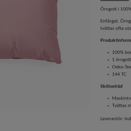
Örngott i 100
Enfärgat. Örng
tvättas ofta ut
Produktinform
100% bo
1 örngot
Oeko-Tex 
144 TC
Skötselråd
Maskintv
Tvättas m
Leverantör:
Ind