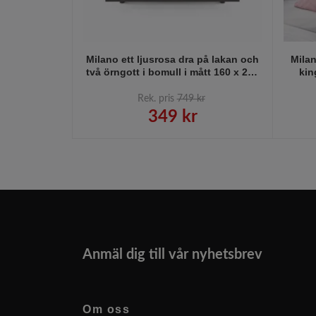
Milano ett ljusrosa dra på lakan och
Milan
två örngott i bomull i mått 160 x 200
kin
x 15 cm 2 x 50 x 70 cm, från Indusia
storl
design
i 
Rek. pris
749 kr
349 kr
Anmäl dig till vår nyhetsbrev
Om oss