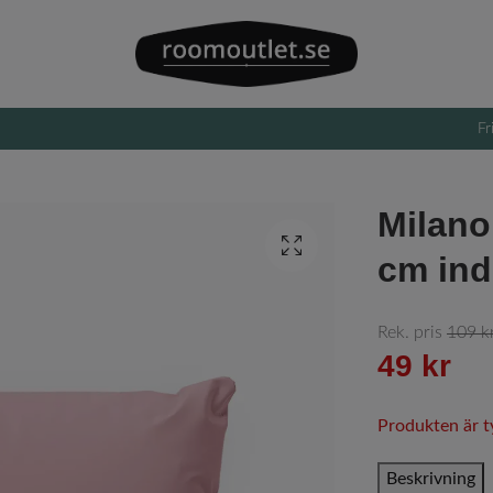
Fr
Milano
cm ind
Rek. pris
109 k
49 kr
Produkten är tyv
Beskrivning