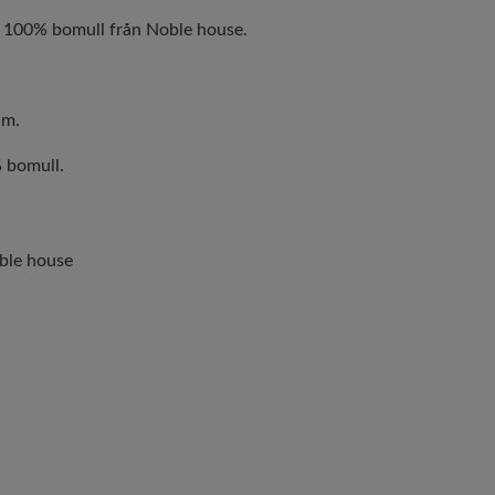
i 100% bomull från Noble house.
cm.
 bomull.
ble house