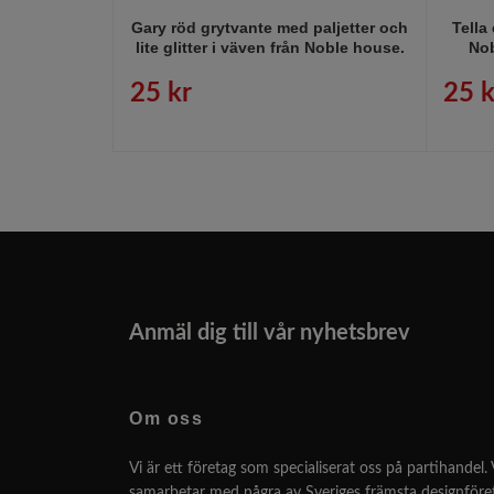
Gary röd grytvante med paljetter och
Tella
lite glitter i väven från Noble house.
Nob
25 kr
25 k
Anmäl dig till vår nyhetsbrev
Om oss
Vi är ett företag som specialiserat oss på partihandel. 
samarbetar med några av Sveriges främsta designför