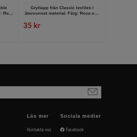
oble
Grytlapp från Classic textiles i
Grytvante 
g: Rosa
återvunnet material. Färg: Rosa och
återvunne
vitrutig.
35 kr
45 kr
Läs mer
Sociala medier
Kontakta oss
Facebook