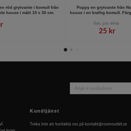
 en röd grytvante i bomull från
Poppy en grytvante från N
le house i mått 15 x 30 cm.
house i en kraftig bomull. Fär
och vitrandig.
r
Rek. pris
49 kr
25 kr
Kundtjänst
Vi
Tveka inte att kontakta oss på
kontakt@roomoutlet.se
etag inom