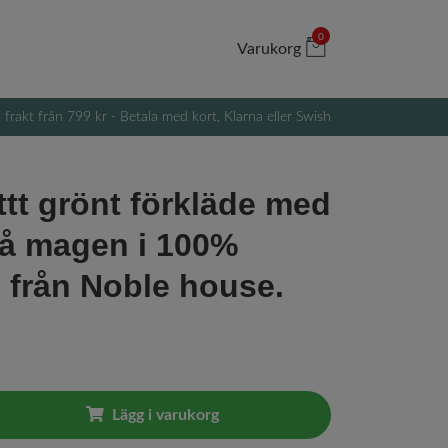
0
Varukorg
i frakt från 799 kr - Betala med kort, Klarna eller Swish
ttt grönt förkläde med
på magen i 100%
 från Noble house.
Lägg i varukorg