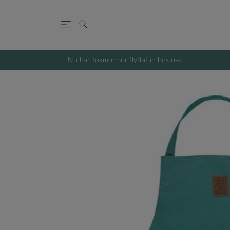
Nu har Tokmormor flyttat in hos oss!