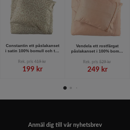
Constantin ett påslakanset
Vendela ett rostfärgat
i satin 100% bomull och två
påslakanset i 100% bomull
delar från Gripsholm i beige
och två delar från
och brunt. Mått 150 x 210
Gripsholm. Mått 150 x 210
Rek. pris
419 kr
Rek. pris
529 kr
cm. Örngott 50 x 60 cm.
cm. Örngott 50 x 60 cm.
199 kr
249 kr
Anmäl dig till vår nyhetsbrev