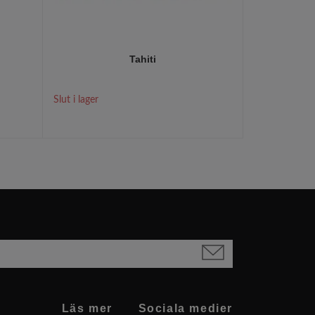
Tahiti
R
Slut i lager
Läs mer
Sociala medier