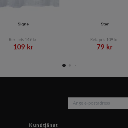
Signe
Star
Rek. pris
149 kr
Rek. pris
109 kr
109 kr
79 kr
Kundtjänst