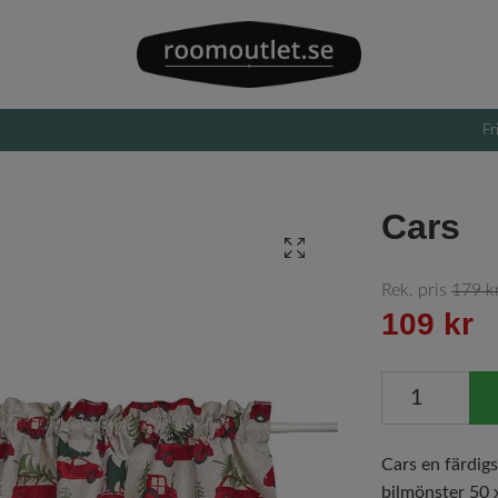
Fr
Cars
Rek. pris
179 k
109 kr
Cars en färdig
bilmönster 50