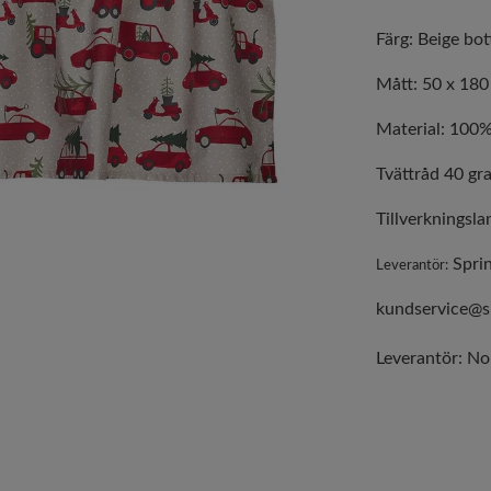
Färg: Beige bot
Mått: 50 x 18
Material: 100
Tvättråd 40 gra
Tillverkningsla
Sprin
Leverantör:
kundservice@sp
Leverantör:
No