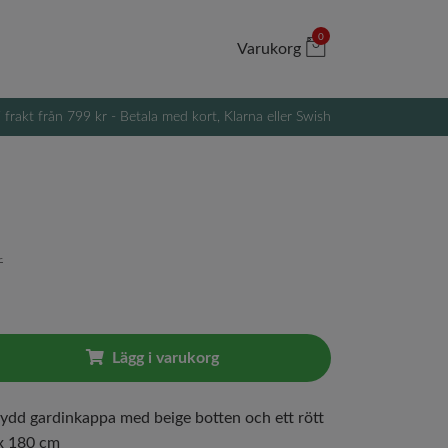
0
Varukorg
i frakt från 799 kr - Betala med kort, Klarna eller Swish
r
Lägg i varukorg
sydd gardinkappa med beige botten och ett rött
 x 180 cm