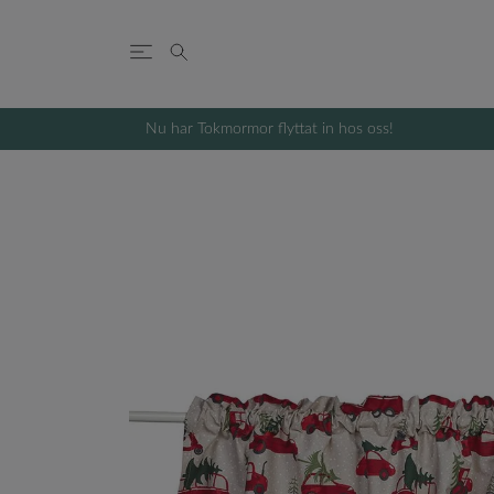
Nu har Tokmormor flyttat in hos oss!