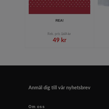
REA!
Rek. pris
169 kr
49 kr
Anmäl dig till vår nyhetsbrev
Om oss