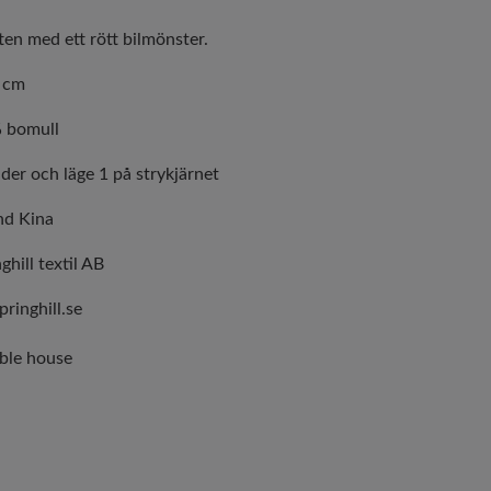
ten med ett rött bilmönster.
0 cm
% bomull
der och läge 1 på strykjärnet
nd Kina
ghill textil AB
ringhill.se
ble house